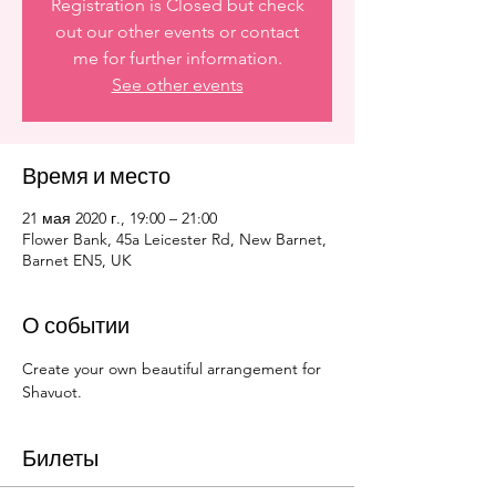
Registration is Closed but check
out our other events or contact
me for further information.
See other events
Время и место
21 мая 2020 г., 19:00 – 21:00
Flower Bank, 45a Leicester Rd, New Barnet,
Barnet EN5, UK
О событии
Create your own beautiful arrangement for 
Shavuot.
Билеты